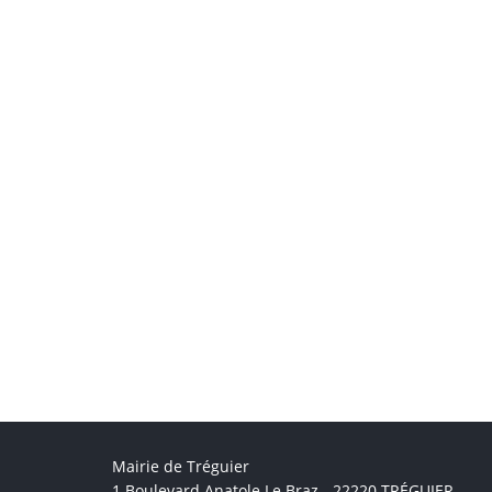
Mairie de Tréguier
1 Boulevard Anatole Le Braz - 22220 TRÉGUIER